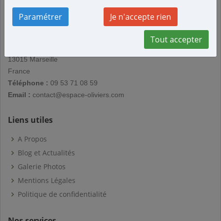
Paramétrer
Je n'accepte rien
Oliviers & Huile d'Olives
Tout accepter
42 Chemin des Baumillons
13015 Marseille
France
Téléphone :
09 53 71 08 59
Email :
contact@espace-oliviers.com
Liens utiles
A Propos
Blog et Actualités
Galerie Photos
Mentions Légales
Politique de confidentialité
Nos services