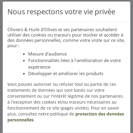
Nous respectons votre vie privée
Contactez-nous
Oliviers & Huile d'Olives et ses partenaires souhaitent
utiliser des cookies ou traceurs pour stocker et accéder à
des données personnelles, comme votre visite sur ce site,
Notre actualité
pour :
Mesure d'audience
Bienvenue sur le portail de l'olivier
Fonctionnalités liées à l'amélioration de votre
expérience
Ce portail olivier de provence a pour vocation
Développer et améliorer les produits
de vous faire découvrir l'univers de l'
olivier
et
de l'
huile d'olive
. De son
histoire
à son exploitation, l'olivier
Vous pouvez autoriser ou refuser tout ou partie de ces
représente une partie importante dans la vie de l'homme.
traitements de données qui sont basés sur votre
consentement ou sur l'intérêt légitime de nos partenaires,
ACCÉDER AUX ACTUALITÉS
à l'exception des cookies et/ou traceurs nécessaires au
fonctionnement de ce site (pages visités). Pour en savoir
plus, consultez notre politique de
protection des données
personnelles
.